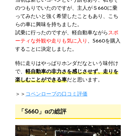
当初は新しいコペンという話もあり、私もそ
のつもりでいたのですが、主人がＳ660に乗
ってみたいと強く希望したこともあり、こち
らの車に興味を持ちました。
試乗に行ったのですが、軽自動車ながら
スポ
ーティな外観や走りも気に入り
、S660を購入
することに決定しました。
特に走りはやっぱりホンダだなという味付け
で、
軽自動車の非力さを感じさせず、走りを
楽しむことができる車
だと思います。
＞＞
コペンローブの口コミ評価
「S660」αの総評