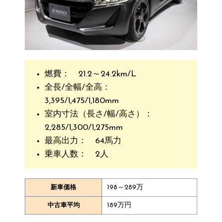
燃費： 21.2～24.2km/L
全長/全幅/全高：
3,395/1,475/1,180mm
室内寸法（長さ/幅/高さ）：
2,285/1,300/1,275mm
最高出力： 64馬力
乗車人数： 2人
198～289万
新車価格
189万円
中古車平均