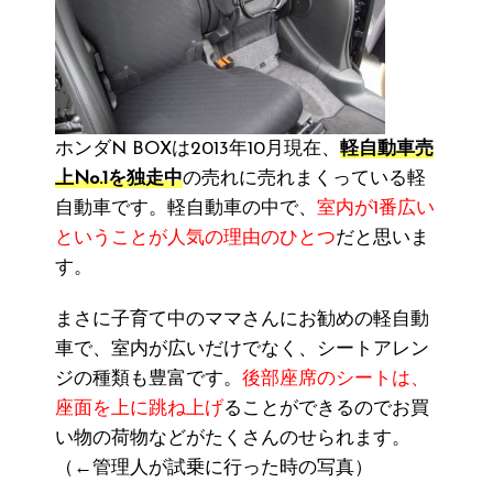
ホンダN BOXは2013年10月現在、
軽自動車売
上No.1を独走中
の売れに売れまくっている軽
自動車です。軽自動車の中で、
室内が1番広い
ということが人気の理由のひとつ
だと思いま
す。
まさに子育て中のママさんにお勧めの軽自動
車で、室内が広いだけでなく、シートアレン
ジの種類も豊富です。
後部座席のシートは、
座面を上に跳ね上げ
ることができるのでお買
い物の荷物などがたくさんのせられます。
（←管理人が試乗に行った時の写真）